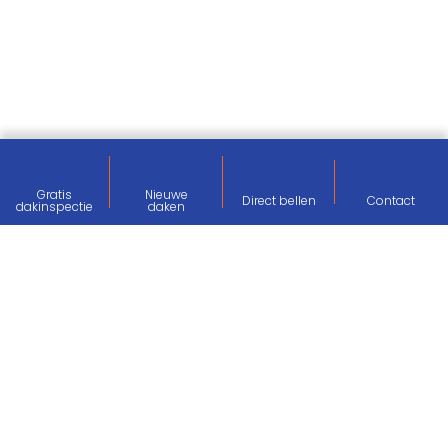
Gratis
Nieuwe
Direct bellen
Contact
dakinspectie
daken
Onze certificeringen